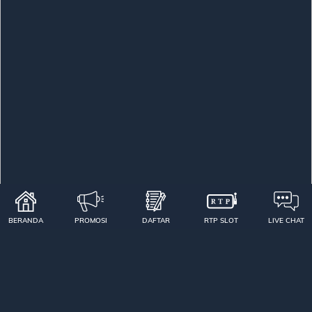
BERANDA
PROMOSI
DAFTAR
RTP SLOT
LIVE CHAT